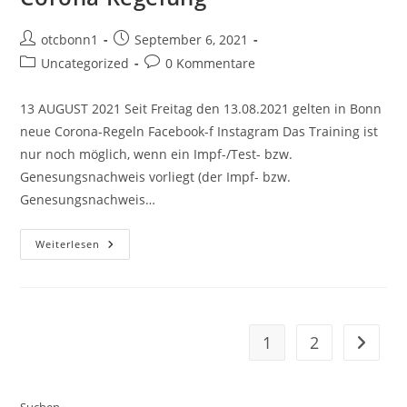
Corona-
Regeln
Beitrags-
Beitrag
otcbonn1
September 6, 2021
Autor:
veröffentlicht:
Beitrags-
Beitrags-
Uncategorized
0 Kommentare
Kategorie:
Kommentare:
13 AUGUST 2021 Seit Freitag den 13.08.2021 gelten in Bonn
neue Corona-Regeln Facebook-f Instagram Das Training ist
nur noch möglich, wenn ein Impf-/Test- bzw.
Genesungsnachweis vorliegt (der Impf- bzw.
Genesungsnachweis…
Corona
Weiterlesen
Regelung
1
2
Zur näc
Suchen