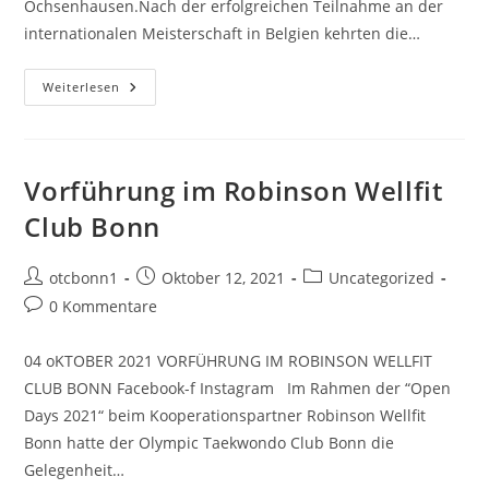
Ochsenhausen.Nach der erfolgreichen Teilnahme an der
internationalen Meisterschaft in Belgien kehrten die…
Bonn
Weiterlesen
Freut
Sich
Auf
Deutschen
Meistertitel!
Vorführung im Robinson Wellfit
Club Bonn
Beitrags-
Beitrag
Beitrags-
otcbonn1
Oktober 12, 2021
Uncategorized
Autor:
veröffentlicht:
Kategorie:
Beitrags-
0 Kommentare
Kommentare:
04 oKTOBER 2021 VORFÜHRUNG IM ROBINSON WELLFIT
CLUB BONN Facebook-f Instagram Im Rahmen der “Open
Days 2021“ beim Kooperationspartner Robinson Wellfit
Bonn hatte der Olympic Taekwondo Club Bonn die
Gelegenheit…