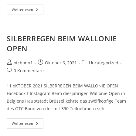
Vorführung
Weiterlesen
Im
Robinson
Wellfit
Club
Bonn
SILBERREGEN BEIM WALLONIE
OPEN
Beitrags-
Beitrag
Beitrags-
otcbonn1
Oktober 6, 2021
Uncategorized
Autor:
veröffentlicht:
Kategorie:
Beitrags-
0 Kommentare
Kommentare:
11 oKTOBER 2021 SILBERREGEN BEIM WALLONIE OPEN
Facebook-f Instagram Beim diesjährigen Wallonie Open in
Belgiens Hauptstadt Brüssel kehrte das zwölfköpfige Team
des OTC Bonn von der mit 390 Teilnehmern sehr…
SILBERREGEN
Weiterlesen
BEIM
WALLONIE