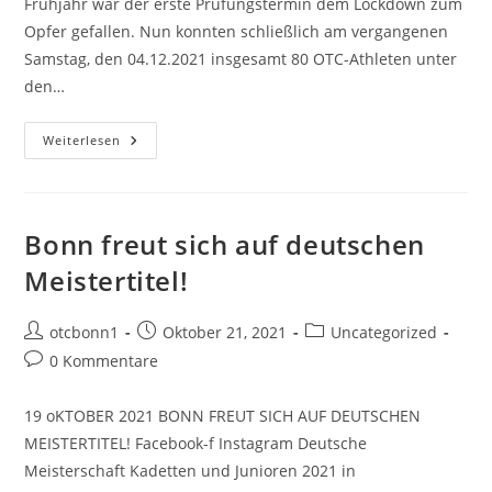
Frühjahr war der erste Prüfungstermin dem Lockdown zum
Opfer gefallen. Nun konnten schließlich am vergangenen
Samstag, den 04.12.2021 insgesamt 80 OTC-Athleten unter
den…
Gürtelprüfung
Weiterlesen
2021
Bonn freut sich auf deutschen
Meistertitel!
Beitrags-
Beitrag
Beitrags-
otcbonn1
Oktober 21, 2021
Uncategorized
Autor:
veröffentlicht:
Kategorie:
Beitrags-
0 Kommentare
Kommentare:
19 oKTOBER 2021 BONN FREUT SICH AUF DEUTSCHEN
MEISTERTITEL! Facebook-f Instagram Deutsche
Meisterschaft Kadetten und Junioren 2021 in