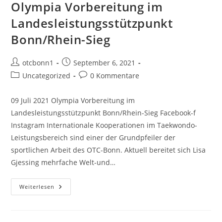
Für
Olympia Vorbereitung im
Kadetten
In
Landesleistungsstützpunkt
Sofia
(Bulgarien)
Bonn/Rhein-Sieg
Beitrags-
Beitrag
otcbonn1
September 6, 2021
Autor:
veröffentlicht:
Beitrags-
Beitrags-
Uncategorized
0 Kommentare
Kategorie:
Kommentare:
09 Juli 2021 Olympia Vorbereitung im
Landesleistungsstützpunkt Bonn/Rhein-Sieg Facebook-f
Instagram Internationale Kooperationen im Taekwondo-
Leistungsbereich sind einer der Grundpfeiler der
sportlichen Arbeit des OTC-Bonn. Aktuell bereitet sich Lisa
Gjessing mehrfache Welt-und…
Olympia
Weiterlesen
Vorbereitung
Im
Landesleistungsstützpunkt
Bonn/Rhein-
Sieg