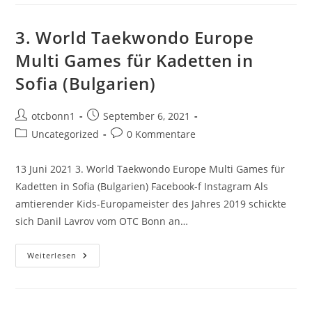
OPEN
3. World Taekwondo Europe
Multi Games für Kadetten in
Sofia (Bulgarien)
Beitrags-
Beitrag
otcbonn1
September 6, 2021
Autor:
veröffentlicht:
Beitrags-
Beitrags-
Uncategorized
0 Kommentare
Kategorie:
Kommentare:
13 Juni 2021 3. World Taekwondo Europe Multi Games für
Kadetten in Sofia (Bulgarien) Facebook-f Instagram Als
amtierender Kids-Europameister des Jahres 2019 schickte
sich Danil Lavrov vom OTC Bonn an…
3.
Weiterlesen
World
Taekwondo
Europe
Multi
Games