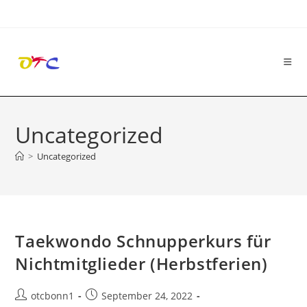
Zum
Inhalt
springen
Uncategorized
>
Uncategorized
Taekwondo Schnupperkurs für
Nichtmitglieder (Herbstferien)
Beitrags-
Beitrag
otcbonn1
September 24, 2022