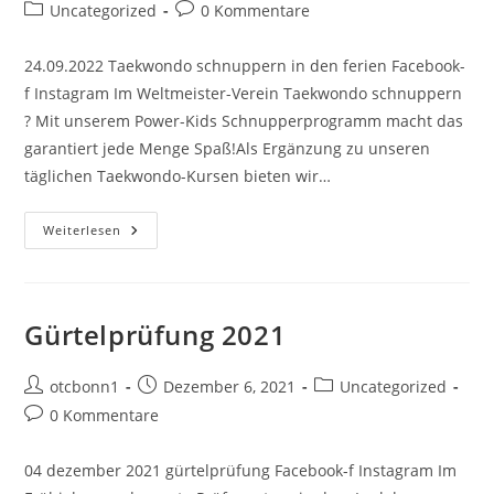
Autor:
veröffentlicht:
Beitrags-
Beitrags-
Uncategorized
0 Kommentare
Kategorie:
Kommentare:
24.09.2022 Taekwondo schnuppern in den ferien Facebook-
f Instagram Im Weltmeister-Verein Taekwondo schnuppern
? Mit unserem Power-Kids Schnupperprogramm macht das
garantiert jede Menge Spaß!Als Ergänzung zu unseren
täglichen Taekwondo-Kursen bieten wir…
Taekwondo
Weiterlesen
Schnupperkurs
Für
Nichtmitglieder
(Herbstferien)
Gürtelprüfung 2021
Beitrags-
Beitrag
Beitrags-
otcbonn1
Dezember 6, 2021
Uncategorized
Autor:
veröffentlicht:
Kategorie:
Beitrags-
0 Kommentare
Kommentare:
04 dezember 2021 gürtelprüfung Facebook-f Instagram Im