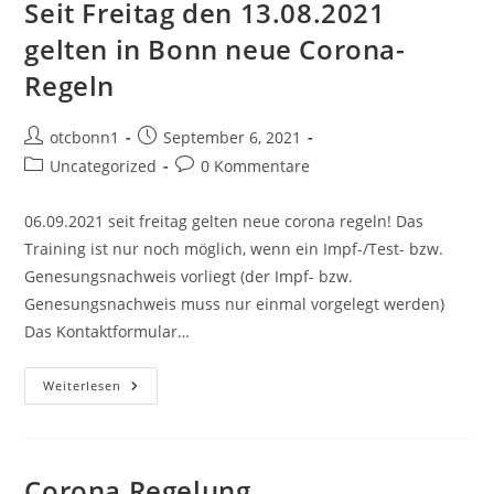
Seit Freitag den 13.08.2021
gelten in Bonn neue Corona-
Regeln
Beitrags-
Beitrag
otcbonn1
September 6, 2021
Autor:
veröffentlicht:
Beitrags-
Beitrags-
Uncategorized
0 Kommentare
Kategorie:
Kommentare:
06.09.2021 seit freitag gelten neue corona regeln! Das
Training ist nur noch möglich, wenn ein Impf-/Test- bzw.
Genesungsnachweis vorliegt (der Impf- bzw.
Genesungsnachweis muss nur einmal vorgelegt werden)
Das Kontaktformular…
Seit
Weiterlesen
Freitag
Den
13.08.2021
Gelten
In
Bonn
Corona Regelung
Neue