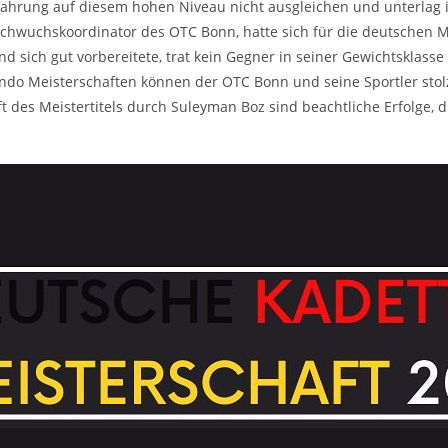
fahrung auf diesem hohen Niveau nicht ausgleichen und unterlag i
Nachwuchskoordinator des OTC Bonn, hatte sich für die deutschen
d sich gut vorbereitete, trat kein Gegner in seiner Gewichtsklasse
 Meisterschaften können der OTC Bonn und seine Sportler stolz au
 des Meistertitels durch Suleyman Boz sind beachtliche Erfolge, d