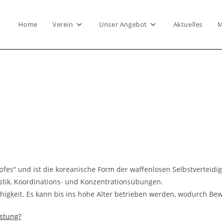
Home
Verein
Unser Angebot
Aktuelles
M
fes“ und ist die koreanische Form der waffenlosen Selbstverteidi
tik, Koordinations- und Konzentrationsübungen.
higkeit. Es kann bis ins hohe Alter betrieben werden, wodurch Bew
üstung?