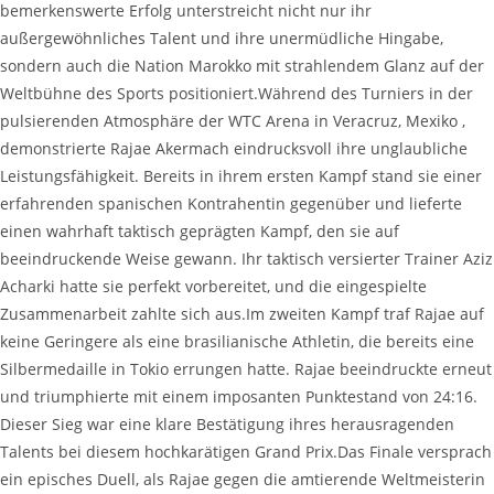
bemerkenswerte Erfolg unterstreicht nicht nur ihr
außergewöhnliches Talent und ihre unermüdliche Hingabe,
sondern auch die Nation Marokko mit strahlendem Glanz auf der
Weltbühne des Sports positioniert.Während des Turniers in der
pulsierenden Atmosphäre der WTC Arena in Veracruz, Mexiko ,
demonstrierte Rajae Akermach eindrucksvoll ihre unglaubliche
Leistungsfähigkeit. Bereits in ihrem ersten Kampf stand sie einer
erfahrenden spanischen Kontrahentin gegenüber und lieferte
einen wahrhaft taktisch geprägten Kampf, den sie auf
beeindruckende Weise gewann. Ihr taktisch versierter Trainer Aziz
Acharki hatte sie perfekt vorbereitet, und die eingespielte
Zusammenarbeit zahlte sich aus.Im zweiten Kampf traf Rajae auf
keine Geringere als eine brasilianische Athletin, die bereits eine
Silbermedaille in Tokio errungen hatte. Rajae beeindruckte erneut
und triumphierte mit einem imposanten Punktestand von 24:16.
Dieser Sieg war eine klare Bestätigung ihres herausragenden
Talents bei diesem hochkarätigen Grand Prix.Das Finale versprach
ein episches Duell, als Rajae gegen die amtierende Weltmeisterin